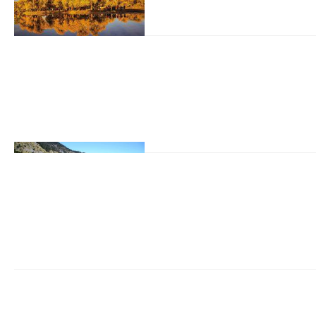
在知识产权竞争日益激烈
易流程的规范性与安全性
过程中面临信息不对称、
业的一对一撮合服务与全
关键路径。这种模式不仅
潜在风险，为品牌资产的流
老房改造速看！防水踩坑真
星火传媒
2026-08-04
https://www.xiaohongsh
?
xsec_token=ABvpFLGB
IB4=&xsec_sourc
邻居索赔十几万”的新闻？
兼职