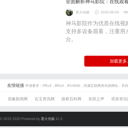
全面解析神马影院：在线观
星火传媒
2026-08-04
神马影院作为优质在线视
支持多设备观看，注重用
台。
加载更多..
友情链接
申请要求：PR≥4，BR≥4，IP≥4000，同属互联网资讯类网站，
宿豫新闻网
右玉资讯网
路桥百科网
东部之声
突泉资讯
© 2015-2020 Powered by
星火传媒
X1.0