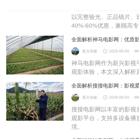
业验光配镜的写字楼眼镜
以完整验光、正品镜片、
40%-60%优惠，兼顾高专
全面解析神马电影网：优质
星火传媒
2026-08-04
神马电影网作为新兴影视
观影体验，本文深入解析
全面解析搜搜电影网：影视
星火传媒
2026-08-04
搜搜电影网以丰富的影视
观影平台，支持多设备播
境。