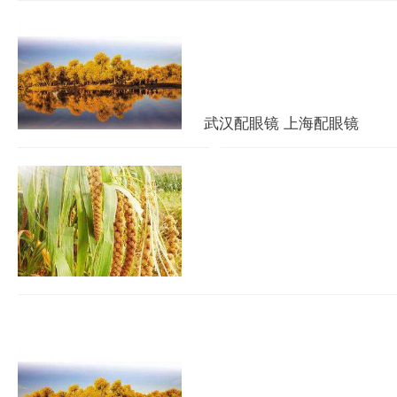
一手交钱一手交货就结束
帮你兜底，拆解DIY装
一、售后避坑：5个最常见
很多所谓“整机”里，CPU是
武汉配眼镜 上海配眼镜
星火传媒
2026-08-04
武汉配眼镜上海配眼镜暮光
配眼镜资质保障验光流程
WUHAN&SHANGHAIOP
业验光配镜的写字楼眼镜
以完整验光、正品镜片、
40%-60%优惠，兼顾高专
商标交易：一对一撮合交易
星火传媒
2026-08-05