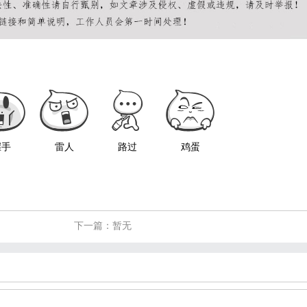
握手
雷人
路过
鸡蛋
下一篇：暂无