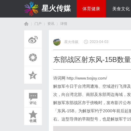
星火传媒
体育健康
美食文化
门户
资讯
详情
热点新闻
星火传媒
2023-04-03
首
›
›
›
东部战区射东风-15B数
诗词网
http://www.txsjsy.com/
解放军今日于台湾周遭海、空域进行飞弹及
次，向台湾北部、南部及东部周边海域，发
解放军东部战区亦于傍晚时，发布影片公布
评论
页
「东风-15B」为解放军约于2000年前后
右。这型导弹的早期型号，也是解放军于19
收藏