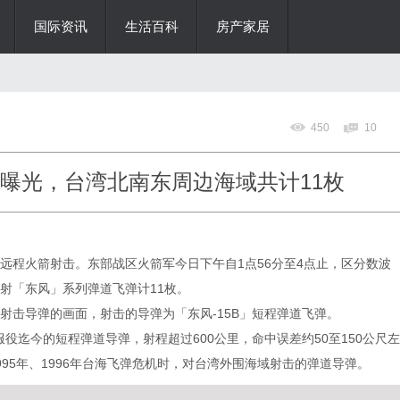
国际资讯
生活百科
房产家居
450
10
量曝光，台湾北南东周边海域共计11枚
远程火箭射击。东部战区火箭军今日下午自1点56分至4点止，区分数波
射「东风」系列弹道飞弹计11枚。
射击导弹的画面，射击的导弹为「东风-15B」短程弹道飞弹。
起服役迄今的短程弹道导弹，射程超过600公里，命中误差约50至150公尺左
95年、1996年台海飞弹危机时，对台湾外围海域射击的弹道导弹。