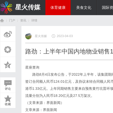
星火传媒
体育健康
美食文化
国际
门户
资讯
详情
热点新闻
星火传媒
2023-04-03
首
›
›
›
路劲：上半年中国内地物业销售14
星座查询
路劲8月4日发布公告，于2022年上半年，该集团期间
签订合同额人民币124.01亿元，及协议未转合同额人民
港币1.33亿元。上年同期销售主要来自预售黄竹坑晋环项
评论
页
流量分别为人民币18.20亿元及27.5万架次。
（文章来源：界面新闻）
收藏
文章来源：界面新闻