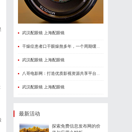
是
武汉配眼镜 上海配眼镜
干燥症患者口干眼燥熬多年，一个周期缓过来？老中医：一张辨证方对症，身体找回津液
武汉配眼镜 上海配眼镜
八哥电影网：打造优质影视资源共享平台的创新之路
武汉配眼镜 上海配眼镜
投
最新活动
股
探索免费信息发布网的价