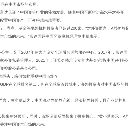
码在中国市场的布局。
达见证了中国资管行业的蓬勃发展。随着中国不断推进高水平对外开
配置中国资产，正变得越来越重要。
券商、基金等境外机构投资者已超过200家。“对外资而言，A股仍然
本市场的未来。”富达国际中国区董事总经理黄小薏表示。
室，又于2007年在大连设立全球后台运营服务中心。2017年，富达国
外资私募管理人。2021年，证监会核准设立富达基金管理(中国)有限公
资控股公募基金公司。
巨头，缘何如此重视中国市场？
DP在全球排名第二，但在全球资管领域中，海外投资者对中国市场的
。
言，黄小薏认为，中国流动性仍然充裕、经济韧性较强，且产业结构相
带来良好预期，同时，市场调整反而带来了投资机会。”黄小薏表示，A
关注中国资本市场的未来。