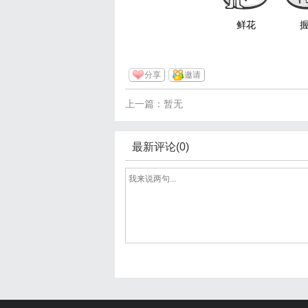
鲜花
分享
邀请
上一篇：暂无
最新评论(0)