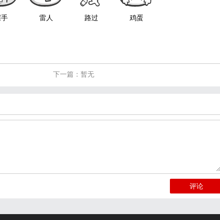
握手
雷人
路过
鸡蛋
下一篇：暂无
评论