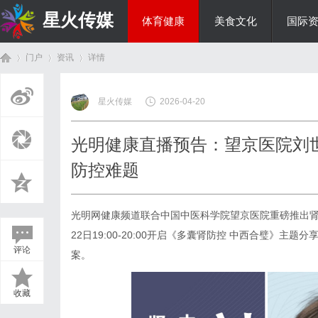
星火传媒
体育健康
美食文化
国际
门户
资讯
详情
热点新闻
星火传媒
2026-04-20
首
›
›
›
光明健康直播预告：望京医院刘
防控难题
光明网健康频道联合中国中医科学院望京医院重磅推出肾
22日19:00-20:00开启《多囊肾防控 中西合璧》
评论
案。
页
收藏