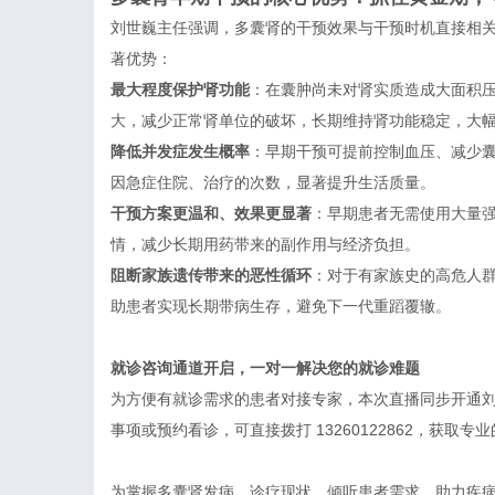
刘世巍主任强调，多囊肾的干预效果与干预时机直接相
著优势：
最大程度保护肾功能
：在囊肿尚未对肾实质造成大面积
大，减少正常肾单位的破坏，长期维持肾功能稳定，大
降低并发症发生概率
：早期干预可提前控制血压、减少
因急症住院、治疗的次数，显著提升生活质量。
干预方案更温和、效果更显著
：早期患者无需使用大量
情，减少长期用药带来的副作用与经济负担。
阻断家族遗传带来的恶性循环
：对于有家族史的高危人群
助患者实现长期带病生存，避免下一代重蹈覆辙。
就诊咨询通道开启，一对一解决您的就诊难题
为方便有就诊需求的患者对接专家，本次直播同步开通
事项或预约看诊，可直接拨打 13260122862，获取专
为掌握多囊肾发病、诊疗现状，倾听患者需求，助力疾