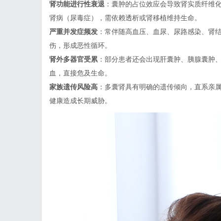
肾功能进行性衰退
：囊肿的占位效应会导致肾实质纤维
肾病（尿毒症），需依赖透析或肾移植维持生命。
严重并发症频发
：常伴随高血压、血尿、尿路感染、肾
伤，形成恶性循环。
肾外多器官受累
：部分患者还会出现肝囊肿、胰腺囊肿
血，直接危及生命。
家族遗传风险高
：多囊肾具有明确的遗传倾向，直系亲属
健康造成长期威胁。