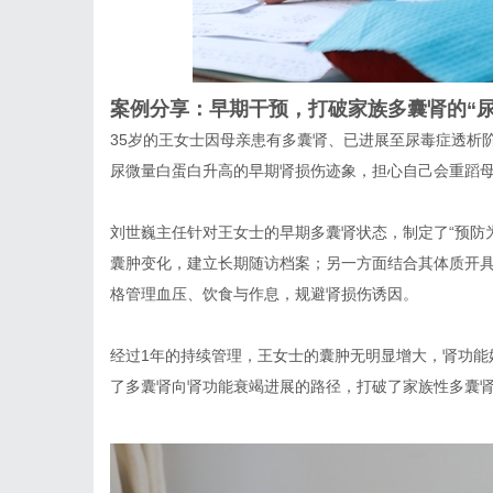
案例分享：早期干预，打破家族多囊肾的“尿
35岁的王女士因母亲患有多囊肾、已进展至尿毒症透析
尿微量白蛋白升高的早期肾损伤迹象，担心自己会重蹈
刘世巍主任针对王女士的早期多囊肾状态，制定了“预防
囊肿变化，建立长期随访档案；另一方面结合其体质开
格管理血压、饮食与作息，规避肾损伤诱因。
经过1年的持续管理，王女士的囊肿无明显增大，肾功能
了多囊肾向肾功能衰竭进展的路径，打破了家族性多囊肾