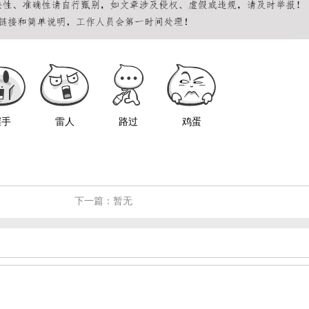
握手
雷人
路过
鸡蛋
下一篇：暂无