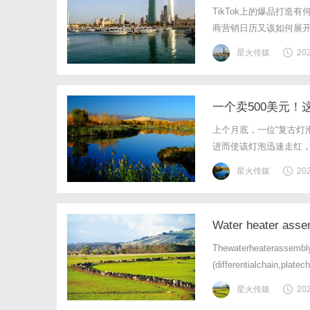
TikTok上的爆品打造有
商营销日历又该如何展开？本
辑以及社群电商趋势。社群
星火传媒
20
月活社群消费者为核心，依
一个卖500美元！这
上个月底，一位“复古灯泡”
进而使该灯泡迅速走红，
款几乎要被遗忘在历史长
星火传媒
20
千万，“aerolux灯泡”走红T
Water heater asse
Thewaterheaterassembly
(differentialchain,plate
星火传媒
20