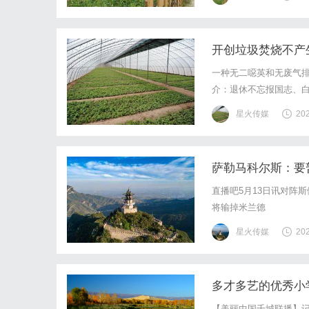
指导和建议。健康聚食网
开创垃圾焚烧不产
一种无二噁英和无废气排放
介：退休不忘报国志、白
部自动化研究院劳模、
星火传媒
20
度科学家称号，自从参加工
萨勒马科尔斯：要
直播吧5月13日讯对阵
将输掉米兰德
星火传媒
20
多才多艺的优秀小
【美丽中国千城联播】记