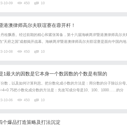
23-10-09
450
10
解。在医院内，他们会根据患者的具体情况采用个体化的治疗方案，包...
暨港澳律师高尔夫联谊赛在蓉开杆！
，丹桂飘香。经过前期的精心和紧张筹备，第十六届海峡两岸暨港澳律师高尔夫
月8日在“天府之国”成都揭开战幕。海峡两岸暨港澳律师高尔夫联谊赛是面向中国内地
师中热爱高尔夫运动且自愿参与的一项自发联谊活动，自2005年发起以来，每
23-10-08
450
10
今已经连续举办了15届。每一次挥杆，每一种可能；...
是1最大的因数是它本身一个数因数的个数是有限的
百分数，以及如何计算利息。把分数化成小数的方法是：用分数的分子除以分母
÷4=0.75把小数化成分数的方法是：先改写成分母是10、100、1000……的分
把0.75化成分数：0.75=75/100=3/4把小数化成百分数的方法是：先把小
23-10-06
450
10
百分号。例如，把0.75化...
家的四个爆品打造策略及打法沉淀