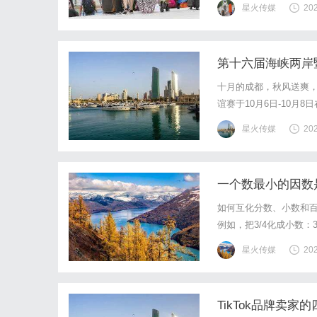
星火传媒
20
白斑的治疗有着独特的见
第十六届海峡两岸
十月的成都，秋风送爽
谊赛于10月6日-10
台湾、香港、澳门地区律
星火传媒
20
一届，全国各地巡回，迄
一个数最小的因数
如何互化分数、小数和
例如，把3/4化成小数：3
数，再约成最简分数。例如，
星火传媒
20
点向右移动两位，然后添上
TikTok品牌卖