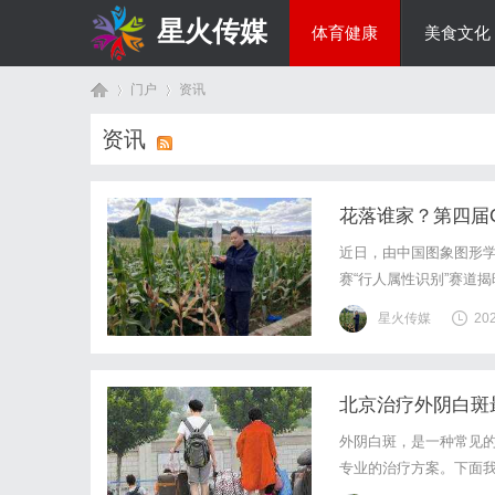
星火传媒
体育健康
美食文化
门户
资讯
热点新闻
资讯
首
›
›
花落谁家？第四届
近日，由中国图象图形学
赛“行人属性识别”赛道
的形式，鼓励研究者和
星火传媒
20
地。此次天翼云承办的“行
北京治疗外阴白斑
页
外阴白斑，是一种常见
专业的治疗方案。下面我
院，北京协和医院拥有