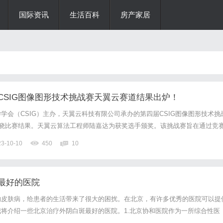
国际资讯
生活百科
房产家居
CSIG图像图形技术挑战赛天翼云赛道结果出炉！
学会（CSIG）主办，天翼云科技有限公司承办的第四届CSIG图像图形技术挑
揭晓比赛结果。天翼云算法工程师陆嘉达为获奖选手颁奖。该挑战赛旨在通过竞
技术团队在行人属性识别领域进行创新研究，进一步推动相关技术发展和应用落
23-10-10
450
10
人属性识别”赛道挑战赛面向全社会开放，共吸引了97支队...
最好的医院
的皮肤病，给患者的生活带来了很大的困扰。在北京，有许多优秀的医院可以提
将介绍一些北京治疗外阴白斑最好的医院。1.北京协和医院作为一所综合性医
一支由资深的皮肤科专家组成的医疗团队。他们拥有丰富的临床经验，并且对外