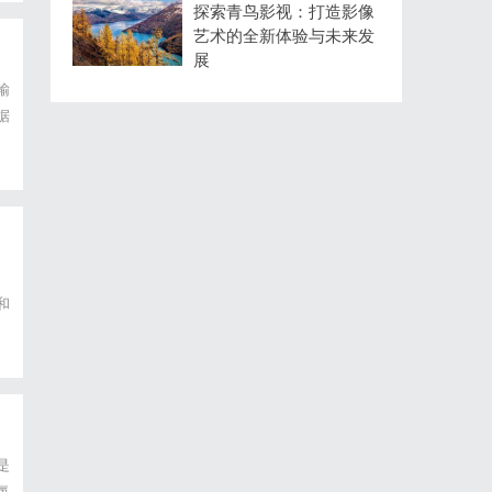
探索青鸟影视：打造影像
艺术的全新体验与未来发
展
输
据
和
车
是
氛