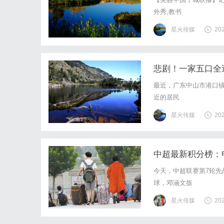
外秀,教书
星火传媒
20
悲剧！一家五口全
最近，广东中山市港口
近的居民
星火传媒
20
中超最新积分榜：
今天，中超联赛第7轮先
球，邓涵文扳
星火传媒
20