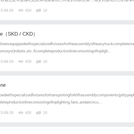
，极大地方便了球迷们的观赛体验。无论是国内还是国际比赛，只要有网络连接
23-09-28
450
10
足球直播吧实时观看比赛。不论自己身在何处，只要打开足球直播吧，...
line（SKD / CKD）
ineisequippedwithspecializedfixturesfortheassemblyofheavytruckcompletem
onveyor)robots,etc.Acompleteproductionlineconsistingoftopligh...
23-09-29
450
10
ine
edwithspecializedfixturesfortransportingforkliftassemblycomponents(pittypep
teproductionlineconsistingoftoplighting,fans,andaircircu...
23-09-28
450
10