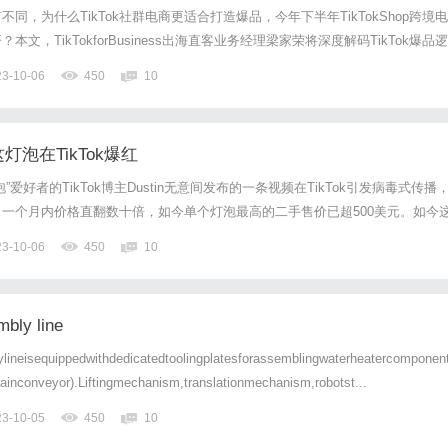
何不同，为什么TikTok社群电商更适合打造爆品，今年下半年TikTokShop跨境电
文，TikTokforBusiness出海直客业务经理梁家荣将深度解码TikTok爆品逻
电商模型：TikTok独有无限循环购物路径TikTok社群电商指以TikTok全球十
23-10-06
450
10
...
灯泡在TikTok爆红
爱好者的TikTok博主Dustin无意间发布的一条视频在TikTok引发病毒式传播
一个月内价格直翻数十倍，如今单个灯泡最高的二手售价已超500美元。如今
河中的“复古钨丝灯泡”，在TikTok上正重新迸发出一股强大的需求商机。1播放
23-10-06
450
10
ikTok今年8月...
mbly line
lineisequippedwithdedicatedtoolingplatesforassemblingwaterheatercomponen
chainconveyor).Liftingmechanism,translationmechanism,robotst...
23-10-05
450
10