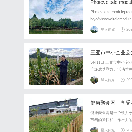
Photovoltaic modul
Photovoltaicmoduleprodu
blyofphotovoltaicmodule
星火传媒
20
三亚市中小企业公
5月11日,三亚市中小
广场成功举办。活动首先
参赛重点要点进行宣讲,
星火传媒
20
(三亚赛区)青年创意专项
健康聚食网：享受
健康聚食网是一个致力
节奏的加快和工作压力
等健康问题的出现，还
星火传媒
20