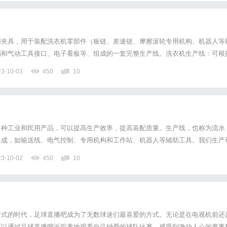
用夹具，用于装配洗衣机零部件（板链、差速链、摩擦滚轮专用机构、机器人等
扇和气动工具接口、电子看板等、组成的一套完整生产线。洗衣机生产线：可根
电咨询，定制各种规格的智能设备。专业的技术人员为您提供高质量的产品和服
23-10-03
450
10
定制。我们专门提供各种洗衣机生产线。洗衣机生产线的特点：它承载的...
各种工业和民用产品，可以提高生产效率，提高装配质量。生产线，也称为流水
组成，如输送线、电气控制、专用机构和工作站、机器人等辅助工具。我们生产
用于汽车、家用电器、低压电器、高压电器及汽摩配等和电力设施的生产。摩托
23-10-02
450
10
、轿车和SUV装配线、ATV装配线、拖拉机装配线、皮卡装配线、...
方式的时代，足球直播吧成为了无数球迷们最喜爱的方式。无论是在电视机前还
可以通过足球直播吧近距离地观看自己钟爱的球队比赛，感受到激动人心的赛事