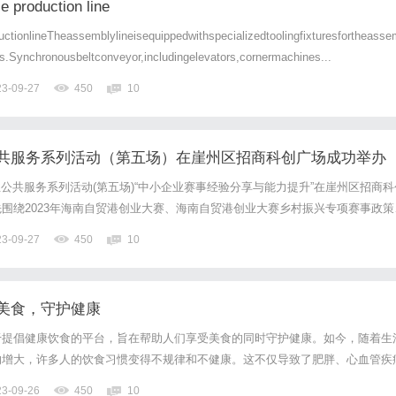
e production line
ctionlineTheassemblylineisequippedwithspecializedtoolingfixturesfortheasse
s.Synchronousbeltconveyor,includingelevators,cornermachines...
23-09-27
450
10
共服务系列活动（第五场）在崖州区招商科创广场成功举办
企业公共服务系列活动(第五场)“中小企业赛事经验分享与能力提升”在崖州区招商科
围绕2023年海南自贸港创业大赛、海南自贸港创业大赛乡村振兴专项赛事政策
帮助企业更好的理解和参与创新创业赛事。随后,邀请2022年海南自贸港创业大
23-09-27
450
10
赛决赛一等奖项目负责人展开参赛经验分享和...
美食，守护健康
于提倡健康饮食的平台，旨在帮助人们享受美食的同时守护健康。如今，随着生
的增大，许多人的饮食习惯变得不规律和不健康。这不仅导致了肥胖、心血管疾
严重影响了人们的生活质量。健康聚食网应运而生，致力于为用户提供健康饮食
23-09-26
450
10