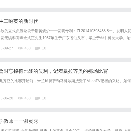
的特色之一是提供精选的健康食谱。我们的团队由营养师、厨师和健康...
生二噁英的新时代
的立式负压垃圾干馏焚烧炉━━发明专利：ZL201410393458.8一、发明人
发无惧攀高峰余式正先生1937年生于广东省汕头市，毕业于华中科技大学。冶
高级工程师，九三学社社员，中国未来研究会会员，科技未来分会理事，被授予
23-09-27
450
10
作以埋头从事科研工作六十多年。1961年余...
暂时忘掉德比战的失利，记着赢拉齐奥的那场比赛
斯佩齐亚的比赛开始前，米兰球员萨勒马科尔斯接受了MilanTV记者的采访。如何
23-06-20
450
10
学教师一一谢灵秀
者立群报道:小学教师谢灵秀,人如其名,是个29岁、样貌灵秀的女子。灵秀,内灵