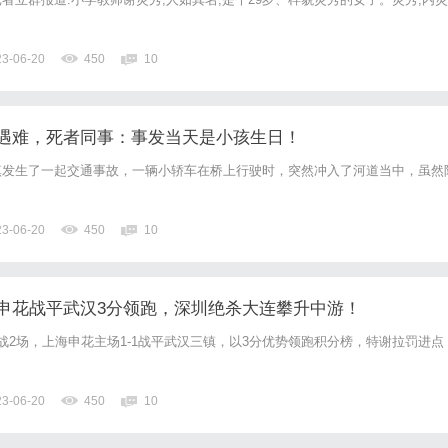
23-06-20
450
10
遇难，死者同事：事发当天是小孩生日！
镇发生了一起交通事故，一辆小轿车在桥上行驶时，突然冲入了河道当中，虽然
23-06-20
450
10
申花战平武汉3分领跑，深圳绝杀大连攀升中游！
战2场，上海申花主场1-1战平武汉三镇，以3分优势领跑积分榜，特谢拉罚进点
23-06-20
450
10