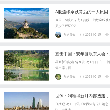
A股连续杀跌背后的一大原因
今天，A股又走成了普跌，指数全线杀跌
又少了近500亿
星火传媒
2023-06-15
直击中国平安年度股东大会：
界面新闻记者|曾令俊5月12日下午，
管出席，回
星火传媒
2023-06-15
世体：利雅得新月内部透露，
直播吧5月12日讯《世界体育报》消
议。世体表