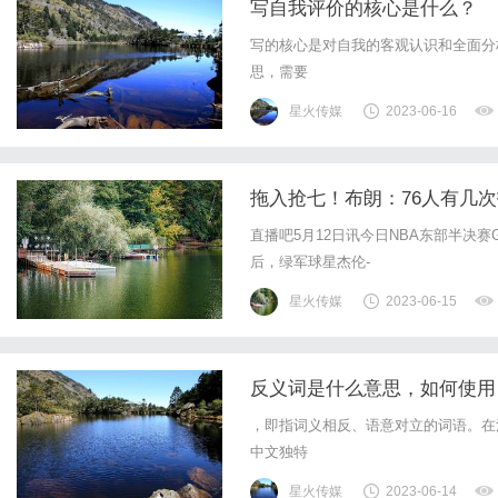
写自我评价的核心是什么？
写的核心是对自我的客观认识和全面分
思，需要
星火传媒
2023-06-16
拖入抢七！布朗：76人有几
直播吧5月12日讯今日NBA东部半决赛G
后，绿军球星杰伦-
星火传媒
2023-06-15
反义词是什么意思，如何使用
，即指词义相反、语意对立的词语。在
中文独特
星火传媒
2023-06-14