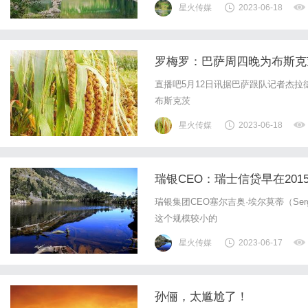
星火传媒
2023-06-18
罗梅罗：巴萨周四晚为布斯克
直播吧5月12日讯据巴萨跟队记者杰
布斯克茨
星火传媒
2023-06-18
瑞银CEO：瑞士信贷早在20
瑞银集团CEO塞尔吉奥·埃尔莫蒂（Serg
这个规模较小的
星火传媒
2023-06-17
孙俪，太尴尬了！