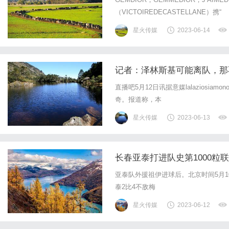
（VICTOIREDECASTELLANE）携“
星火传媒
2023-06-14
记者：泽林斯基可能离队，那
直播吧5月12日讯据意媒lalazios
奇。报道称，本
星火传媒
2023-06-13
长春亚泰打进队史第1000粒
亚泰队外援祖伊进球后。北京时间5月1
泰2比4不敌梅
星火传媒
2023-06-12