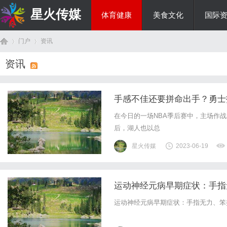
星火传媒
体育健康
美食文化
国际
门户
资讯
热点新闻
资讯
首
›
›
手感不佳还要拼命出手？勇士
在今日的一场NBA季后赛中，主场作战
后，湖人也以总
星火传媒
2023-06-19
运动神经元病早期症状：手指
页
运动神经元病早期症状：手指无力、笨