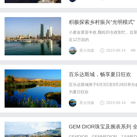
积极探索乡村振兴“光明模式”
小麦金黄迎丰收,颗粒归仓收割忙。近期
近12万亩的
星火传媒
2023-06-14
百乐达斯城，畅享夏日狂欢
百乐达斯城将于6月3日至9月24日举
为夏日狂欢
星火传媒
2023-06-14
GEM DIOR珠宝及腕表系列 
GEMDIOR，GEMMEDIOR，J’