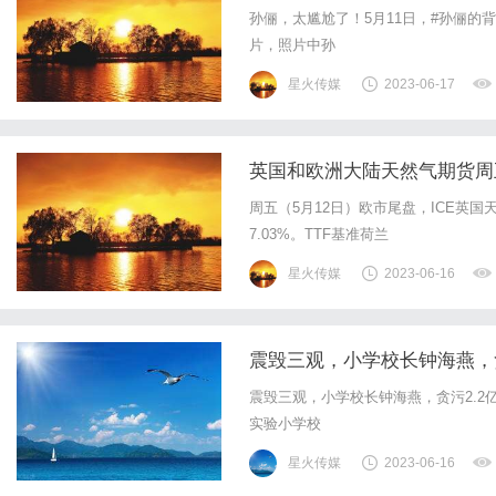
孙俪，太尴尬了！5月11日，#孙俪的
片，照片中孙
星火传媒
2023-06-17
英国和欧洲大陆天然气期货周
周五（5月12日）欧市尾盘，ICE英国天
7.03%。TTF基准荷兰
星火传媒
2023-06-16
震毁三观，小学校长钟海燕，贪
震毁三观，小学校长钟海燕，贪污2.2
实验小学校
星火传媒
2023-06-16