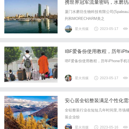
携世界冠军流量密码，水磨坊
厦门水磨坊生物科技有限公司(Spale
列和MORECHARM美之
星火传媒
2023-05-17
IBF爱备份使用教程，历年iP
IBF爱备份使用教程，历年iPhone手
星火传媒
2023-05-17
安心居全铝整装满足个性化需求
全铝整装行业在短短几年时间里,市场
装企业纷
星火传媒
2023-05-16