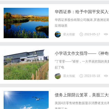
华西证券：给予中国平安买入评
华西证券股份有限公司魏涛,罗惠洲近
应用场景
星火传媒
2023-05-17
小学语文作文指导——《神奇
“丁零零——”谁呀，一大早就把我的
起了电
星火传媒
2023-05-18
债务上限阴云笼罩，美股三大
美国4月零售销售数据显示消费者支出
美股三大