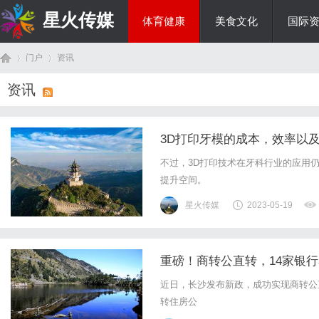
星火传媒
体育健康
美食文化
国际
门户
资讯
热点新闻
资讯
首
›
›
3D打印牙模的成本，效率以
不过，3D打印技术在牙科行业的应用
提升空间。
星火传媒
2023-05-19
重磅！商转公直转，14家银
页
近日，长沙发布新政，成功实现商转公
转住房公