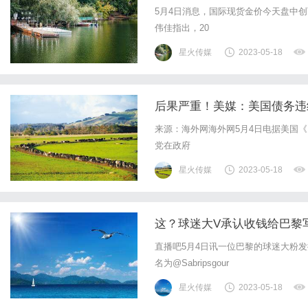
5月4日消息，国际现货金价今天盘中创下
伟佳指出，20
星火传媒
2023-05-18
后果严重！美媒：美国债务违
来源：海外网海外网5月4日电据美国
党在政府
星火传媒
2023-05-18
这？球迷大V承认收钱给巴黎写
直播吧5月4日讯一位巴黎的球迷大粉发
名为@Sabripsgour
星火传媒
2023-05-18