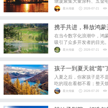
塘厦聚集大量涂料、五金
原料、废机油、电镀污泥
星火传媒
2026-07-21
队，无长期GPS轨迹存档
业，环保督查无法出示完
携手共进，释放鸿蒙
令停产。想要规避经营风险
在当今数字化浪潮中，鸿
吸引了众多开发者的目光
正发挥着至关重要的作用
星火传媒
2026-07-21
https://developer.h
华为各技术领域产品交流
孩子一到夏天就“蔫”
蒙开发者们搭建了一个高效的
入夏之后，你家孩子是不
吃的现在看都不看；整天
微微发热，却查不出什么
星火传媒
2026-07-20
然，孩子很可能遇到了中医
行热性病[1]。什么是疰