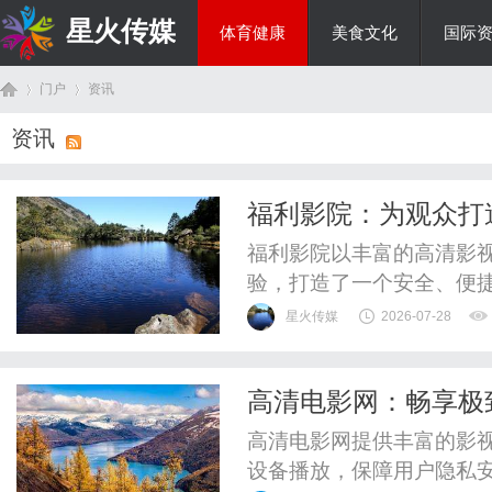
星火传媒
体育健康
美食文化
国际
门户
资讯
热点新闻
资讯
首
›
›
福利影院：为观众打
福利影院以丰富的高清影
验，打造了一个安全、便
星火传媒
2026-07-28
高清电影网：畅享极
页
高清电影网提供丰富的影视
设备播放，保障用户隐私