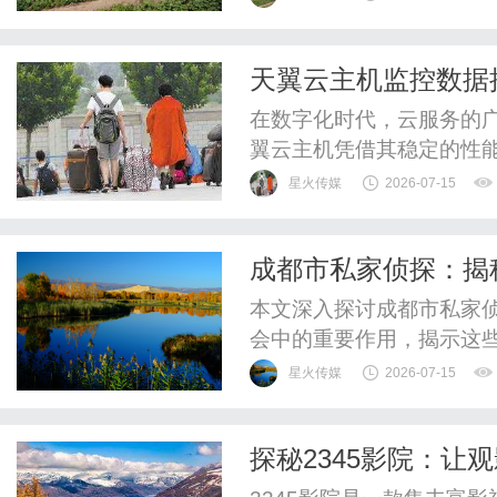
天翼云主机监控数据接入 
在数字化时代，云服务的
翼云主机凭借其稳定的性
的选择。而在云主机的运
星火传媒
2026-07-15
Prometheus作为一
机的运行状态，及时发现
成都市私家侦探：揭
云主机监控数据接入Prometh
本文深入探讨成都市私家
会中的重要作用，揭示这
星火传媒
2026-07-15
探秘2345影院：让