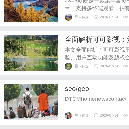
2345影院是一款集丰富
台，支持多终端观看，拥
观影需求。
星火传媒
2026-07-14
全面解析可可影视：
讨
本文全面解析了可可影视
验、用户互动功能及版权
台的原因。
星火传媒
2026-07-14
seo/geo
DTCMhomenewscontact
星火传媒
2026-07-14