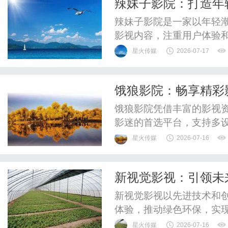
辣妹子影院：打造年
损伤脾胃之气，耗损阴液所
辣妹子影院是一家以年轻
影视内容，注重用户体验
受年轻观众喜爱。
星火传媒
2026-07-17
饿狼影院：畅享精彩
饿狼影院凭借丰富的影视
影迷的首选平台，支持多
星火传媒
2026-07-16
新视觉影视：引领未
新视觉影视以先进技术和
体验，推动绿色环保，实
星火传媒
2026-07-16