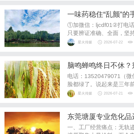
整验光、正品镜片、透明价
一味药稳住“乱颤”
惠，兼顾高专业度与高性价比
理，关键在于“祛风”
①加微信：ljcdf01②打电
只要辨证准确、全面，坚
是，李大夫在“祛风百脉疗
星火传媒
2026-07-22
帕友的“定风丹”，专克那
状就是肢体僵硬、静止性
脑鸣蝉鸣终日不休？
源，往往离不开一个“风”...
张古方讲透中医“辩证
电话：1352047907
脸都绿了。说起来是三年
夜里睁着眼熬。刚开始只
星火传媒
2026-07-21
以为歇歇就过去了。谁知道
一安静，他脑子里就开始“
东莞塘厦专业危化品
一躺，那动静大得跟打雷似的
废物合规运输服务
一、工厂经营痛点：无轨