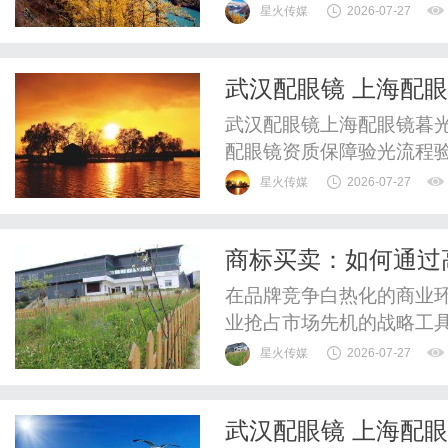
区。
星火传媒
2026-07-27
武汉配眼镜 上海配
武汉配眼镜上海配眼镜暮光
配眼镜资质保障验光流程
WUHAN&SHANGHAIOP
星火传媒
2026-07-27
验光配镜的写字楼眼镜店
整验光、正品镜片、透明价
商标买卖：如何通过
惠，兼顾高专业度与高性价比
在品牌竞争白热化的商业
业抢占市场先机的战略工具
突破80万件，同比增长2
星火传媒
2026-07-27
资产的迫切需求。商标买
通过精准选择实现品牌价
武汉配眼镜 上海配
阱，往往让初次接触者望而