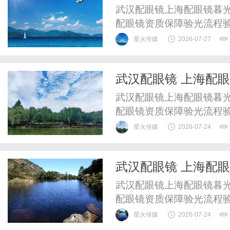
武汉配眼镜上海配眼镜暮光
配眼镜资质保障验光流程
WUHAN&SHANGHAIOP
星火传媒
2026-07-27
验光配镜的写字楼眼镜店
整验光、正品镜片、透明价
武汉配眼镜 上海配
惠，兼顾高专业度与高性价比
武汉配眼镜上海配眼镜暮光
配眼镜资质保障验光流程
WUHAN&SHANGHAIOP
星火传媒
2026-07-24
验光配镜的写字楼眼镜店
整验光、正品镜片、透明价
武汉配眼镜 上海配
惠，兼顾高专业度与高性价比
武汉配眼镜上海配眼镜暮光
配眼镜资质保障验光流程
WUHAN&SHANGHAIOP
星火传媒
2026-07-24
验光配镜的写字楼眼镜店