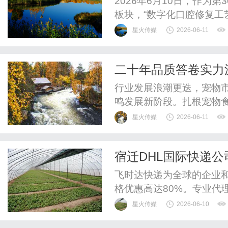
2026年6月10日，作为
板块，“数字化口腔修复工
中心举行。本次研讨聚焦
星火传媒
2026-06-11
告、专家点评、圆桌对话
梳理了当前热点技术的操
二十年品质答卷实力
帮助口腔技师与医师更好掌
养宠新主张
行业发展浪潮更迭，宠物
鸣发展新阶段。扎根宠物
陈添祥达成深度品牌合作
星火传媒
2026-06-11
领军品牌的长期主义发展
环境之下，比乐始终保持
宿迁DHL国际快递公
则，此次签约陈添祥担任首
DHL快递托运服务
飞时达快递为全球的企业
格优惠高达80%。专业代理
递、UPS国际快递、EM
星火传媒
2026-06-10
运水陆路业务。欧洲.美洲.