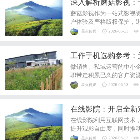
深入解析蘑菇影视：
蘑菇影视作为一站式影视
户体验及严格版权保护，
发展。
星火传媒
2026-06-13
工作手机选购参考：
中小销售团队
做销售、私域运营的中小
职带走积累已久的客户资
没法留存沉淀。市面上各
星火传媒
2026-06-13
够，低价工具功能残缺。
工作手机软件——无极工
在线影院：开启全新
贴合需求，精准解决管理难
在线影院利用互联网技术
提升观影自由度，同时推
星火传媒
2026-06-13