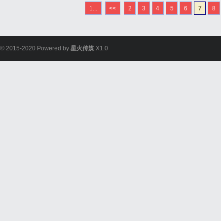
件价格FedEx国际快递公
1...
<<
2
3
4
5
6
7
8
DHL国际快递公司小...
© 2015-2020 Powered by
星火传媒
X1.0