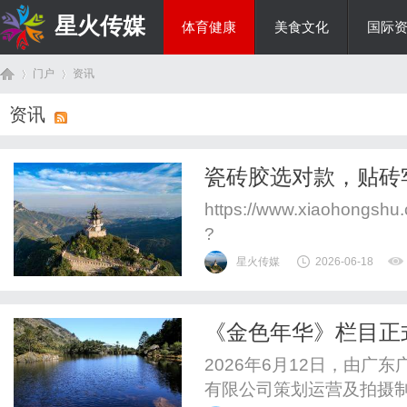
星火传媒
体育健康
美食文化
国际
门户
资讯
热点新闻
资讯
首
›
›
瓷砖胶选对款，贴砖
https://www.xiaohongsh
?
xsec_token=YB0z2UpDo
星火传媒
2026-06-18
o0%3D&xsec_sourc
是关键！我家装修的时候做
《金色年华》栏目正
页
人
2026年6月12日，由
有限公司策划运营及拍摄