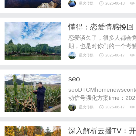
元里金龙腾飞大厦三楼演
星火传媒
2026-06-18
总监王鹏先生、《金色年
导演张伟先生，全球武术
懂得：恋爱情感挽回
函熹女士、金龙腾飞集团董
恋爱谈久了，很多人都会
期，也是对你们的一个考
和一个人在一起久了谁都
星火传媒
2026-06-17
正聪明的人会学会调整，
说一说~再美的外表天天
seo
气的脸，就能瞬间消气；谈
seoDTCMhomenewscon
动信号强化方案time：20
首行、标签前3位是核心
星火传媒
2026-06-17
以此判断视频主题相关性
篇设钩子、中...小红书SE
深入解析云播TV：