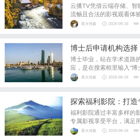
云播TV凭借云端存储、
流畅且合法的影视观看体
星火传媒
2026-06-16
博士后申请机构选择
博士毕业，站在学术道路
应，是在搜索框里输入“博
接，看得人眼花缭乱。信
星火传媒
2026-06-16
要仔细分辨。选择一家合
个人履历的关键桥梁。坊
探索福利影院：打造
多数申请者“用脚投票”的结
福利影院通过丰富多样的
专属影视享受平台，满足
星火传媒
2026-06-16