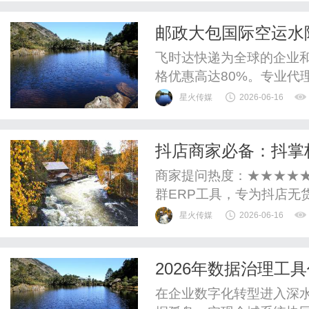
邮政大包国际空运水陆
包不计尺寸按实际重
飞时达快递为全球的企业
格优惠高达80%。专业代理
递、UPS国际快递、EM
星火传媒
2026-06-16
运水陆路业务。国家SAL续
国1706520000日本15037
抖店商家必备：抖掌
及实操流程
商家提问热度：★★★★
群ERP工具，专为抖店无
密文合规下单，覆盖账号管
星火传媒
2026-06-16
自动售后、多维度数据统
店、中小型店群等各类运
2026年数据治理工
规风险。前期基础配置功能（
在企业数字化转型进入深水