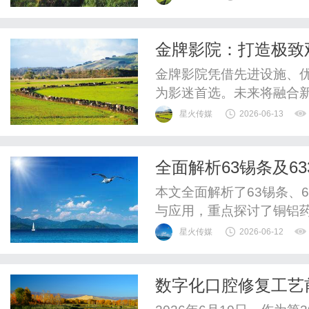
金牌影院：打造极致
金牌影院凭借先进设施、
为影迷首选。未来将融合
星火传媒
2026-06-13
全面解析63锡条及6
本文全面解析了63锡条、
与应用，重点探讨了铜铝
力焊接工艺升级。
星火传媒
2026-06-12
数字化口腔修复工艺
探“即刻”诊疗新趋势