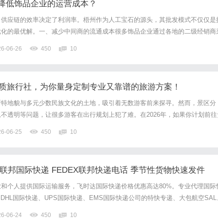
降低饰品企业的运营成本？
，供应链的效率决定了利润率。梧州作为人工宝石的源头，其批发模式不仅仅是
优化的最优解。一、减少中间商的流通成本很多饰品企业通过各地的二级经销商
在30%-50%。直接对接梧州源头厂家，意味着你能享受到第一手的工厂直供
26-06-26
450
10
锁定货源，还能在原材料价格波动中保持极大的成本优势。二、缩短...
规资质旅行社，为你量身定制专业又靠谱的旅游方案！
斯特地貌与多元少数民族文化的土地，吸引着无数游客前来探寻。然而，景区分
不透明等问题，让很多游客在出行规划上犯了难。在2026年，如果你计划前往
靠谱的旅行社至关重要。今天，就为大家介绍一家值得信赖的旅行社——贵州一
26-06-25
450
10
会将它与其他知名大厂旅行社进行对比，希望能帮助你做出更合适的...
X联邦国际快递 FEDEX联邦快递电话 季节性货物快速发件
和个人提供国际运输服务，飞时达国际快递价格优惠高达80%。专业代理国际
、DHL国际快递、UPS国际快递、EMS国际快递公司的特快专递、大包航空SAL
前全球贸易快速发展的背景下，国际快递服务的质量直接影响着企业的物流效率
26-06-24
450
10