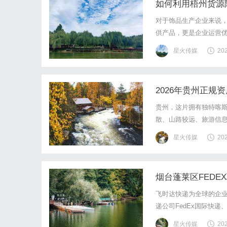
如何利用梧州货源
对于饰品生产企业来说
供产品，更是企业运营
购，这中间加价幅度至少
星火传媒
20
价。通过长期协议的方式
2026年贵州正
贵州，这片拥有独特喀
散、山路较远、旅游信息
州旅游，选择一家正规
星火传媒
20
旅行社有限公司，同时也
烟台蓬莱区FEDE
飞时达快递为全球的企业
递公司FedEx国际快递
海运水陆路业务。在当
星火传媒
20