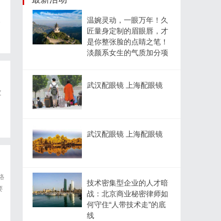
温婉灵动，一眼万年！久
。
匠量身定制的眉眼唇，才
形
是你整张脸的点睛之笔！
淡颜系女生的气质加分项
武汉配眼镜 上海配眼镜
皮
性
武汉配眼镜 上海配眼镜
络
技术密集型企业的人才暗
要
战：北京商业秘密律师如
何守住“人带技术走”的底
线