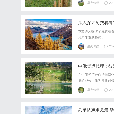
星火传媒
20
深入探讨免费看看
本文深入探讨了免费看
其未来发展趋势。
星火传媒
20
中俄货运代理：彼
在中俄经贸合作持续深
局的成效。作为深耕对
重点筑牢清关防线，以
星火传媒
20
贸易中的物流与清关难
高举队旗跟党走 