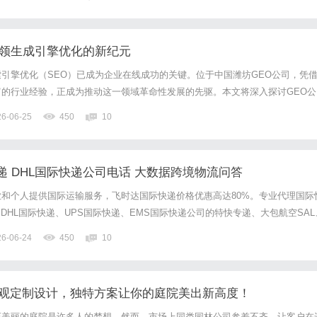
ingxian的物流服务提供商，飞时达快递国...
引领生成引擎优化的新纪元
引擎优化（SEO）已成为企业在线成功的关键。位于中国潍坊GEO公司，凭
的行业经验，正成为推动这一领域革命性发展的先驱。本文将深入探讨GEO公
、成功案例以及未来的发展潜力，以帮助更多的企业了解如何通过有效的SEO
26-06-25
450
10
运营效率。一、GEO公司的概述潍坊GEO公司成立于XXX...
递 DHL国际快递公司电话 大数据跨境物流问答
和个人提供国际运输服务，飞时达国际快递价格优惠高达80%。专业代理国际
、DHL国际快递、UPS国际快递、EMS国际快递公司的特快专递、大包航空SAL
邗江区作为江苏省的重要交通枢纽，承载着丰富的物流需求。这里不仅是文化古
26-06-24
450
10
的重要区域。飞时达快递国际货运代理有限公司，立足扬...
院景观定制设计，独特方案让你的庭院美出新高度！
而美丽的庭院是许多人的梦想。然而，市场上同类园林公司参差不齐，让客户在