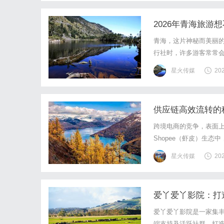
2026年青海旅
青海，这片神秘而美丽
行社时，许多游客常常
场完美的青海之旅。一、
星火传媒
20
游客，但这些低价团往往
供应链高效流转的秘
跨境电商的竞争，表面
Shopee（虾皮）生
物，并频繁向海外货代支付物
星火传媒
20
银行账户$\rightarr
爱丫爱丫影院：打
爱丫爱丫影院是一家集
端支持及活跃社群，打