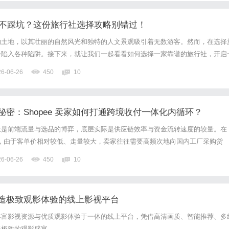
游想不踩坑？这份旅行社选择攻略别错过！
的土地，以其壮丽的自然风光和独特的人文景观吸引着无数游客。然而，在选择
会陷入各种陷阱。接下来，就让我们一起看看如何选择一家靠谱的旅行社，开启
避开传统旅行社常见陷阱1.警惕低价陷阱传统旅行社常常推出低价旅游团来吸
26-06-26
450
10
暗藏大量购物店和隐形消费。据相关调查显示，约70%的低价旅游...
密：Shopee 卖家如何打通跨境收付一体化内循环？
上是前端流量与选品的博弈，底层实际是供应链效率与资金流转速度的较量。在
态中，由于客单价相对较低、走量较大，卖家往往需要高频次地向国内工厂采购货
流尾款。传统的财务流程是：Shopee平台放款$\rightarrow$提现结汇回国
26-06-26
450
10
ow$财务重新购汇或安排人民币付给供...
造极致观影体验的线上影视平台
丰富影视资源与优质观影体验于一体的线上平台，凭借高清画质、智能推荐、多
造极致的观影盛宴。