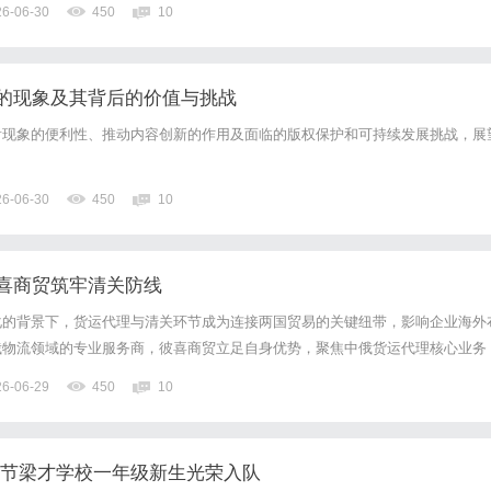
26-06-30
450
10
的现象及其背后的价值与挑战
看现象的便利性、推动内容创新的作用及面临的版权保护和可持续发展挑战，展
26-06-30
450
10
喜商贸筑牢清关防线
化的背景下，货运代理与清关环节成为连接两国贸易的关键纽带，影响企业海外
俄物流领域的专业服务商，彼喜商贸立足自身优势，聚焦中俄货运代理核心业务
专业运营、合规管控，为企业提供全流程货运代理与清关服务，切实解决企业对
26-06-29
450
10
题，彰显专业实力与责任担当。
毕节梁才学校一年级新生光荣入队