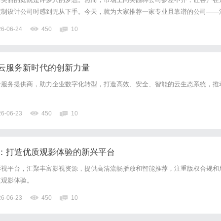
定制设计公司时感到无从下手。今天，就为大家推荐一家专业且靠谱的公司——
它能为你打造出美出新高度的庭院景观。一、全链条一体化服务，一站式解决园
26-06-24
450
10
景观定制时，往往会面临多个环节衔接不畅的问题。比如设计方案和实...
云服务新时代的创新力量
云服务提供商，助力企业数字化转型，打造高效、安全、智能的云生态系统，推
26-06-23
450
10
：打造优质观影体验的新兴平台
影视平台，汇聚丰富影视资源，提供高清流畅播放和智能推荐，注重版权合规和
质观影体验。
26-06-23
450
10