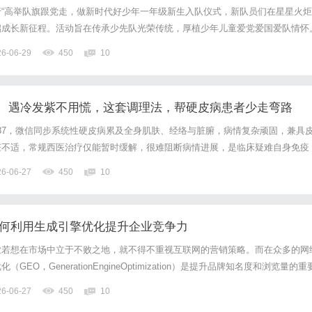
“高举队旗跟党走，做新时代好少年一年级新生入队仪式，新队员们在星星火炬
启成长新征程。活动旨在传承少先队光荣传统，厚植少年儿童爱党爱国爱队情怀
党，争当好队员”为主题开展入队闯关活动，预备队员们通过学练考结合的趣味
26-06-29
450
10
领巾佩戴等核心知识，筑牢入队思想与素养根基。当日仪式庄重有序...
、遇冷发紫不用慌，这套调理法，帮硬皮病患者少走弯路
1-3837，微信同步系统性硬皮病累及全身肌肤、经络与脏腑，病情复杂顽固，兼具
脏不适，常规西医治疗仅能暂时缓解，很难阻断病情进展，是临床疑难自身免疫
解痹方剂调理的全身型硬皮病康复真实案例。患者李某，42岁女性，确诊系统
26-06-27
450
10
身。患者长期存在典型雷诺现象，遇冷双手指尖发白发紫...
如何利用生成引擎优化提升企业竞争力
业若想在市场中立于不败之地，就不得不重视互联网的营销策略。而在众多的网
EO，GenerationEngineOptimization）是提升品牌知名度和浏览量的重
的佼佼者，宜昌GEO公司致力于为客户提供全方位的生成引擎优化服务。本文
26-06-27
450
10
司及其在生成引擎优化方面的卓越表...