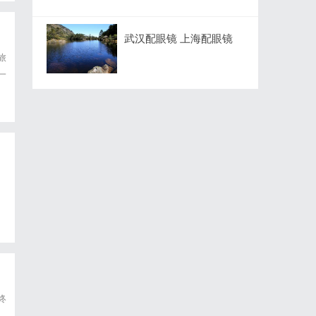
武汉配眼镜 上海配眼镜
旅
一
引
内
终