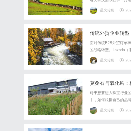
星火传媒
20
传统外贸企业转型 L
面对传统B2B外贸订单
的战略转型。Lazad
（如LGS物流体系），
星火传媒
20
比的供应链和成本优势，但
莫桑石与氧化锆：
对于想要进入珠宝行业
中，如何根据自己的品
方氧化锆：大众饰品的常
星火传媒
20
硬度，价格极其亲民，是