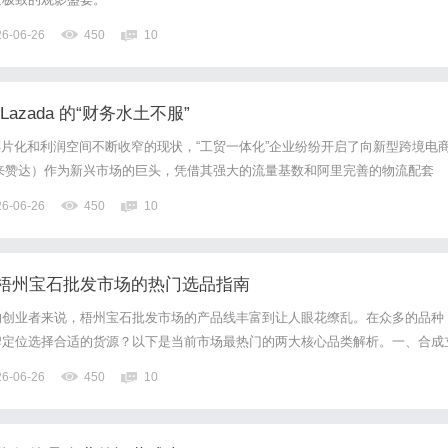
26-06-26
450
10
azada 的“财务水土不服”
碎片化和利润空间不断收窄的现状，“工贸一体化”企业纷纷开启了向新型跨境电
a（来赞达）作为新兴市场的巨头，凭借其强大的流量基数和阿里完善的物流配套
成为了无数传统工厂转型出海、建立自主品牌的第一站。传统工贸企业拥有无与
26-06-26
450
10
在转型Lazada时，其原有的传统财务体系往往会面临...
梧州宝石批发市场的热门选品指南
的创业者来说，梧州宝石批发市场的产品线丰富到让人眼花缭乱。在众多的品种
牌定位选择合适的货源？以下是当前市场最热门的两大核心品类解析。一、合成
青树合成立方氧化锆（俗称CZ钻）是梧州的传统强项。它具有极高的折射率和
26-06-26
450
10
全球各大快时尚饰品品牌的御用材料。对于主打日化饰品、高频更换消费...