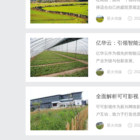
择适合自己的庭院景观
西森合园林有限公司，
星火传媒
20
需求很多客户在进行庭院
亿华云：引领智能
亿华云作为领先的智能
产业升级与创新发展。
星火传媒
20
全面解析可可影视
可可影视作为新兴网络
户互动，致力于打造优
星火传媒
20