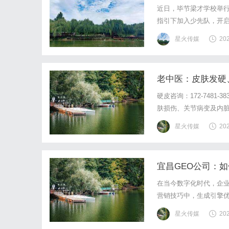
近日，毕节梁才学校举行
指引下加入少先队，开
仪式前，学校以“童心向
星火传媒
20
式，掌握队名、队旗、红
老中医：皮肤发硬
硬皮咨询：172-748
肤损伤、关节病变及内
病。以下为全程采用通络
星火传媒
20
硬皮病2年，病情累及全
宜昌GEO公司：
在当今数字化时代，企
营销技巧中，生成引擎优化（G
工具之一。作为这一领域
星火传媒
20
将详细介绍宜昌GEO公