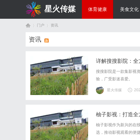
星火传媒
体育健康
美食文化
门户
资讯
热点新闻
资讯
首
›
›
详解搜搜影院：全
搜搜影院是一款集影视
验，广受影迷喜爱。
星火传媒
20
柚子影视：打造全
页
柚子影视作为新兴的在
选，推动影视观看的便