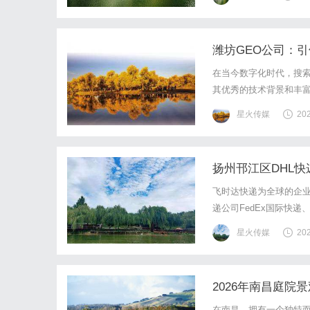
客户体验。作为烟台蓬莱区l
潍坊GEO公司：
在当今数字化时代，搜索
其优秀的技术背景和丰富
司的业务模式、核心技术
星火传媒
20
略提升自身的线上曝光率和
扬州邗江区DHL快
飞时达快递为全球的企业
递公司FedEx国际快递
海运水陆路业务。扬州
星火传媒
20
城，更是现代物流业发展
2026年南昌庭
在南昌，拥有一个独特